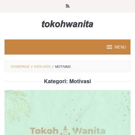
Loncat
ke
konten
MENU
HOMEPAGE
/
KATA KATA
/
MOTIVASI
Kategori:
Motivasi