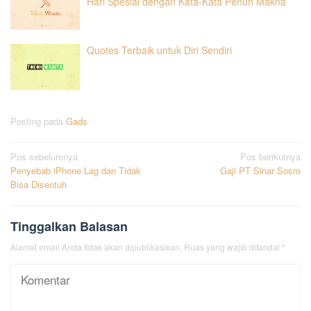
Hari Spesial dengan Kata-Kata Penuh Makna
Quotes Terbaik untuk Diri Sendiri
Posting pada
Gads
Navigasi
Pos sebelumnya
Pos berikutnya
Penyebab iPhone Lag dan Tidak
Gaji PT Sinar Sosro
pos
Bisa Disentuh
Tinggalkan Balasan
Alamat email Anda tidak akan dipublikasikan.
Ruas yang wajib ditandai
*