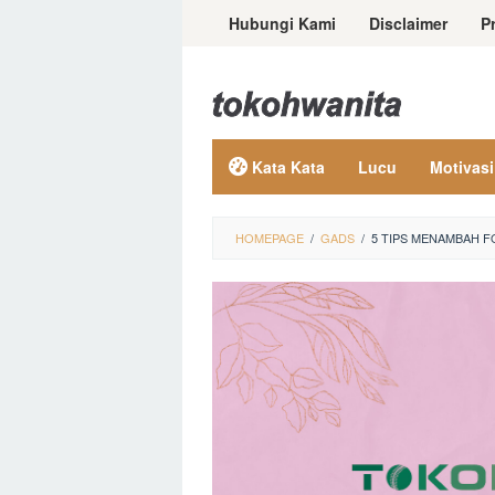
Loncat
Hubungi Kami
Disclaimer
P
ke
konten
Kata Kata
Lucu
Motivasi
HOMEPAGE
/
GADS
/
5 TIPS MENAMBAH 