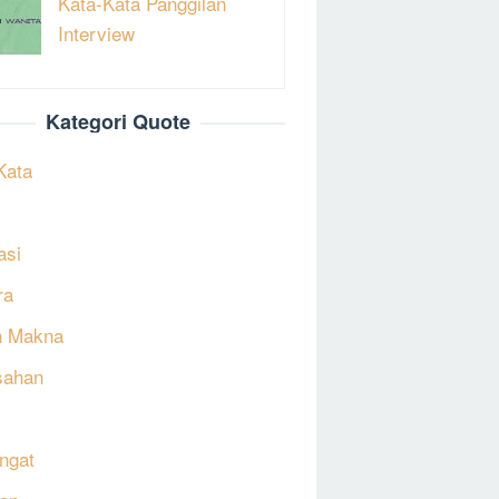
Kata-Kata Panggilan
Interview
Kategori Quote
Kata
asi
ra
h Makna
sahan
ngat