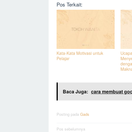
Pos Terkait:
Kata-Kata Motivasi untuk
Ucapa
Pelajar
Menye
denga
Makn
Baca Juga:
cara membuat goo
Posting pada
Gads
Navigasi
Pos sebelumnya