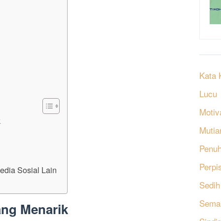
Kata 
Lucu
Motiv
k
Mutia
Penu
Perpi
edia Sosial Lain
Sedih
Sema
ang Menarik