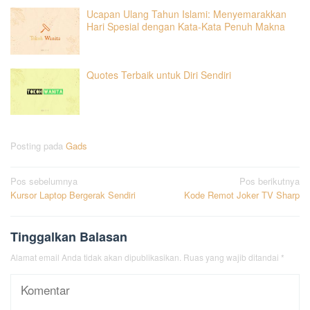
Ucapan Ulang Tahun Islami: Menyemarakkan
Hari Spesial dengan Kata-Kata Penuh Makna
Quotes Terbaik untuk Diri Sendiri
Posting pada
Gads
Navigasi
Pos sebelumnya
Pos berikutnya
Kursor Laptop Bergerak Sendiri
Kode Remot Joker TV Sharp
pos
Tinggalkan Balasan
Alamat email Anda tidak akan dipublikasikan.
Ruas yang wajib ditandai
*