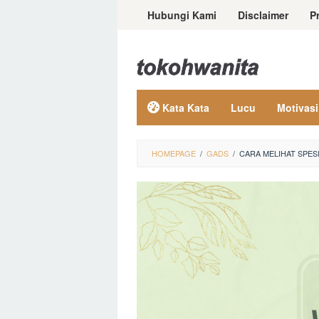
Loncat
Hubungi Kami
Disclaimer
P
ke
konten
Kata Kata
Lucu
Motivasi
HOMEPAGE
/
GADS
/
CARA MELIHAT SPE