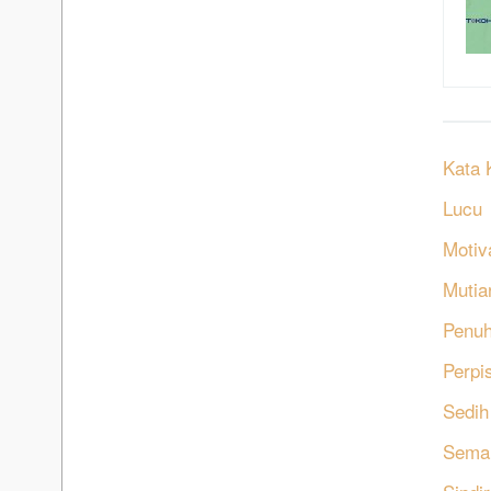
Kata 
Lucu
Motiv
Mutia
Penu
Perpi
Sedih
Sema