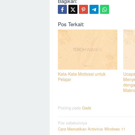
Bagikan:
Pos Terkait:
Kata-Kata Motivasi untuk
Ucapa
Pelajar
Menye
denga
Makn
Posting pada
Gads
Navigasi
Pos sebelumnya
Cara Mematikan Antivirus Windows 11
pos