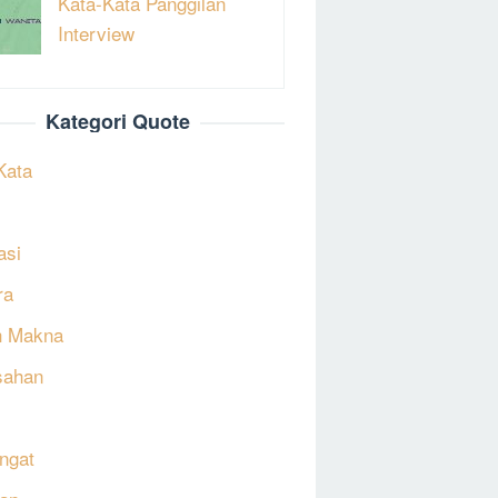
Kata-Kata Panggilan
Interview
Kategori Quote
Kata
asi
ra
h Makna
sahan
ngat