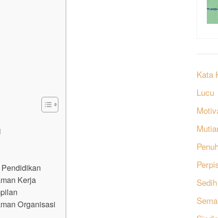
Kata 
Lucu
Motiv
Mutia
i
V
Penu
Perpi
 Pendidikan
aman Kerja
Sedih
pilan
Sema
man Organisasi