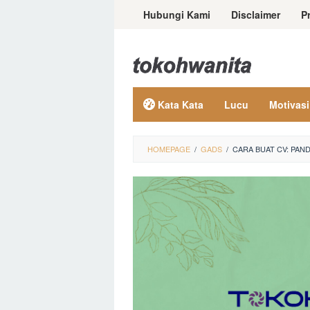
Loncat
Hubungi Kami
Disclaimer
P
ke
konten
Kata Kata
Lucu
Motivasi
HOMEPAGE
/
GADS
/
CARA BUAT CV: PA