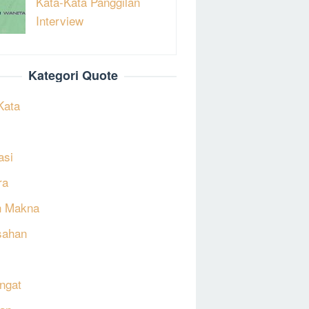
Kata-Kata Panggilan
Interview
Kategori Quote
Kata
asi
ra
h Makna
sahan
ngat