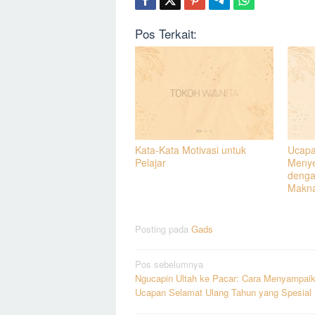
Pos Terkait:
Kata-Kata Motivasi untuk
Ucapa
Pelajar
Menye
denga
Makn
Posting pada
Gads
Navigasi
Pos sebelumnya
Ngucapin Ultah ke Pacar: Cara Menyampai
pos
Ucapan Selamat Ulang Tahun yang Spesial