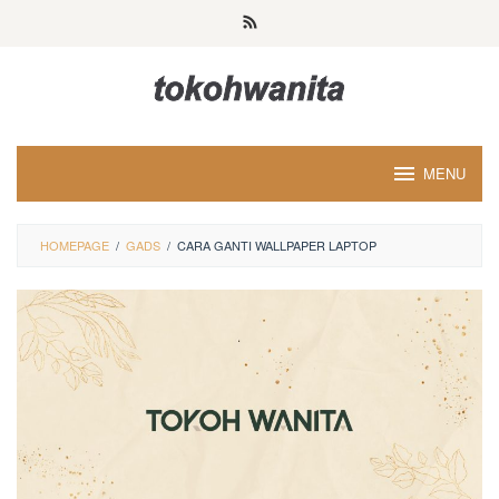
Loncat
ke
konten
MENU
HOMEPAGE
/
GADS
/
CARA GANTI WALLPAPER LAPTOP