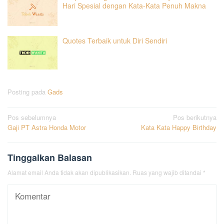
Hari Spesial dengan Kata-Kata Penuh Makna
Quotes Terbaik untuk Diri Sendiri
Posting pada
Gads
Navigasi
Pos sebelumnya
Pos berikutnya
Gaji PT Astra Honda Motor
Kata Kata Happy Birthday
pos
Tinggalkan Balasan
Alamat email Anda tidak akan dipublikasikan.
Ruas yang wajib ditandai
*