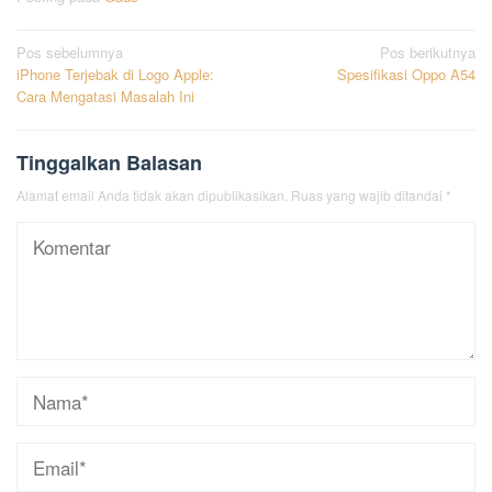
Navigasi
Pos sebelumnya
Pos berikutnya
iPhone Terjebak di Logo Apple:
Spesifikasi Oppo A54
pos
Cara Mengatasi Masalah Ini
Tinggalkan Balasan
Alamat email Anda tidak akan dipublikasikan.
Ruas yang wajib ditandai
*