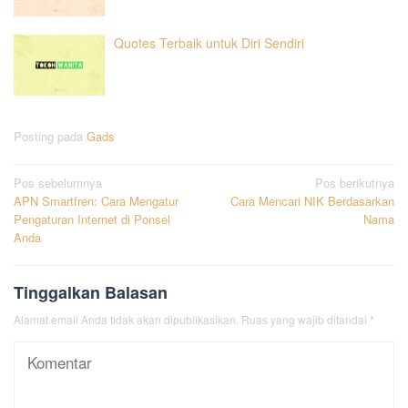
Quotes Terbaik untuk Diri Sendiri
Posting pada
Gads
Navigasi
Pos sebelumnya
Pos berikutnya
APN Smartfren: Cara Mengatur
Cara Mencari NIK Berdasarkan
pos
Pengaturan Internet di Ponsel
Nama
Anda
Tinggalkan Balasan
Alamat email Anda tidak akan dipublikasikan.
Ruas yang wajib ditandai
*