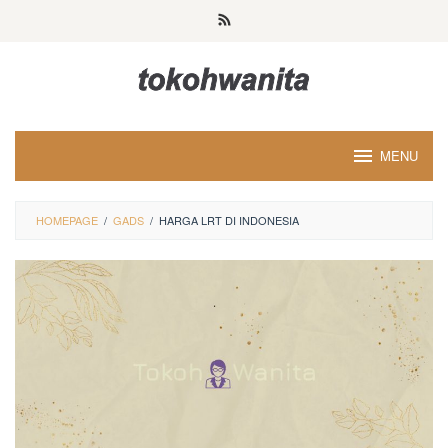
Loncat
ke
konten
MENU
HOMEPAGE
/
GADS
/
HARGA LRT DI INDONESIA