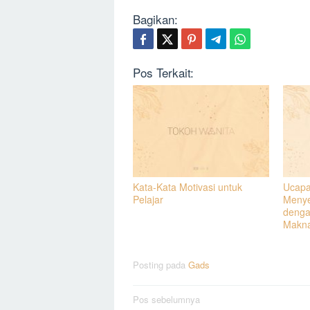
Bagikan:
Pos Terkait:
Kata-Kata Motivasi untuk
Ucapa
Pelajar
Menye
denga
Makn
Posting pada
Gads
Navigasi
Pos sebelumnya