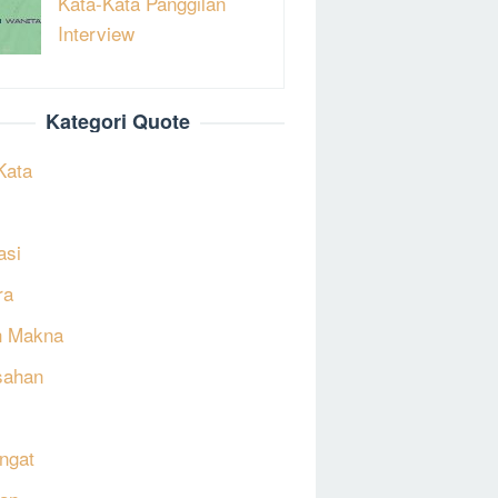
Kata-Kata Panggilan
Interview
Kategori Quote
Kata
asi
ra
h Makna
sahan
ngat