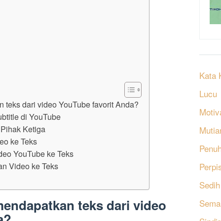
Kata 
Lucu
teks dari video YouTube favorit Anda?
Motiv
btitle di YouTube
Pihak Ketiga
Mutia
eo ke Teks
Penu
deo YouTube ke Teks
n Video ke Teks
Perpi
Sedih
endapatkan teks dari video
Sema
a?