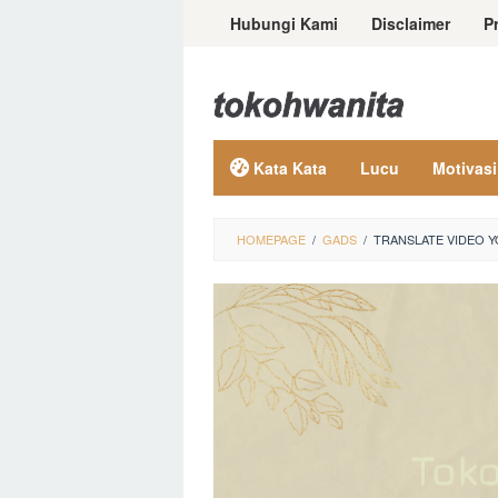
Loncat
Hubungi Kami
Disclaimer
P
ke
konten
Kata Kata
Lucu
Motivasi
HOMEPAGE
/
GADS
/
TRANSLATE VIDEO Y