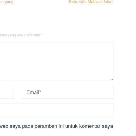
am yang
Kata Kata Motivasi Islam
uas yang wajib ditandai
*
 web saya pada peramban ini untuk komentar saya