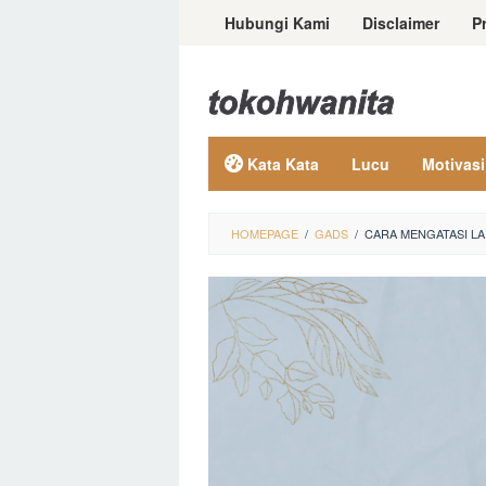
Loncat
Hubungi Kami
Disclaimer
P
ke
konten
Kata Kata
Lucu
Motivasi
HOMEPAGE
/
GADS
/
CARA MENGATASI L