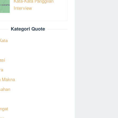
Kata-Kata Panggilan
Interview
Kategori Quote
Kata
asi
ra
h Makna
sahan
ngat