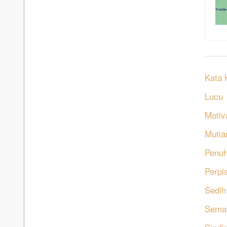
Kata 
Lucu
Motiv
Mutia
Penu
Perpi
Sedih
Sema