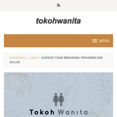
Loncat
ke
konten
MENU
HOMEPAGE
/
GADS
/
KURSOR TIDAK BERGERAK: PENYEBAB DAN
SOLUSI