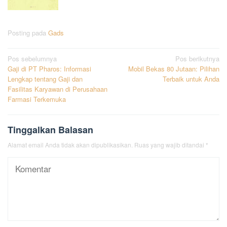
Posting pada
Gads
Navigasi
Pos sebelumnya
Pos berikutnya
Gaji di PT Pharos: Informasi
Mobil Bekas 80 Jutaan: Pilihan
pos
Lengkap tentang Gaji dan
Terbaik untuk Anda
Fasilitas Karyawan di Perusahaan
Farmasi Terkemuka
Tinggalkan Balasan
Alamat email Anda tidak akan dipublikasikan.
Ruas yang wajib ditandai
*