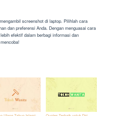
engambil screenshot di laptop. Pilihlah cara
uhan dan preferensi Anda. Dengan menguasai cara
ebih efektif dalam berbagi informasi dan
t mencoba!
n Ulang Tahun Islami:
Quotes Terbaik untuk Diri