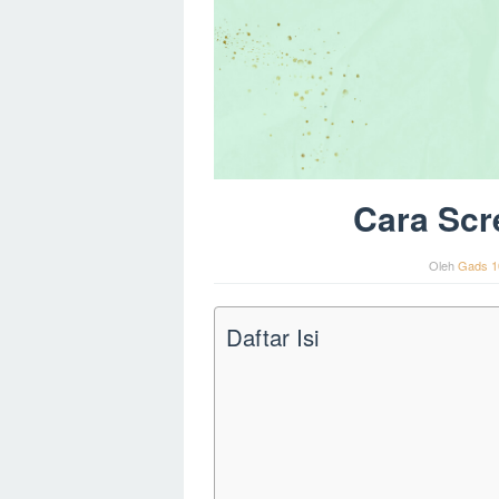
Cara Scr
Oleh
Gads 1
Daftar Isi