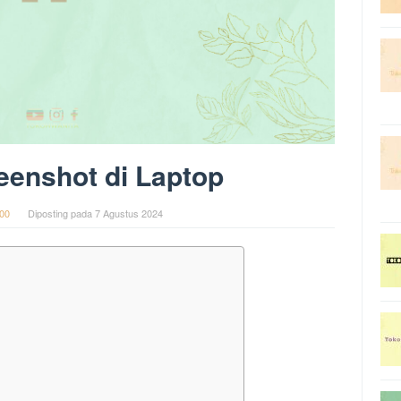
eenshot di Laptop
00
Diposting pada
7 Agustus 2024