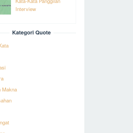
Kata-Kata Panggilan
Interview
Kategori Quote
Kata
asi
ra
h Makna
sahan
ngat