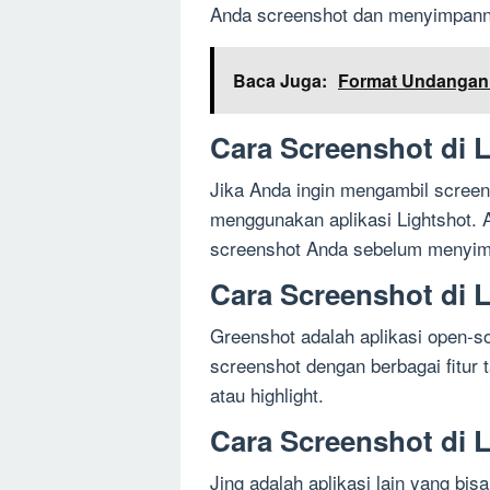
Anda screenshot dan menyimpan
Baca Juga:
Format Undangan
Cara Screenshot di 
Jika Anda ingin mengambil screens
menggunakan aplikasi Lightshot. 
screenshot Anda sebelum menyi
Cara Screenshot di 
Greenshot adalah aplikasi open-
screenshot dengan berbagai fitur
atau highlight.
Cara Screenshot di 
Jing adalah aplikasi lain yang bi