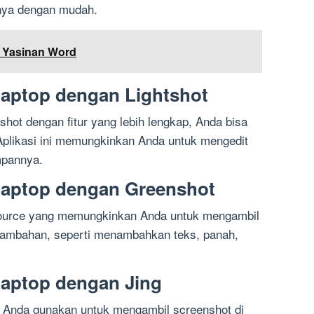
nya dengan mudah.
 Yasinan Word
Laptop dengan Lightshot
hot dengan fitur yang lebih lengkap, Anda bisa
Aplikasi ini memungkinkan Anda untuk mengedit
mpannya.
Laptop dengan Greenshot
source yang memungkinkan Anda untuk mengambil
 tambahan, seperti menambahkan teks, panah,
Laptop dengan Jing
sa Anda gunakan untuk mengambil screenshot di