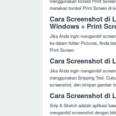
menggunakan tombol Print Screen
menekan tombol Print Screen di 
Cara Screenshot di
Windows + Print Scr
Jika Anda ingin mengambil scree
ke dalam folder Pictures, Anda 
Print Screen.
Cara Screenshot di 
Jika Anda ingin mengambil screen
menggunakan Snipping Tool. Cukup
screenshot, dan simpan gambar te
Cara Screenshot di 
Snip & Sketch adalah aplikasi 
mengambil screenshot dengan lebi