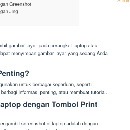
Sindi
ngan Greenshot
ngan Jing
il gambar layar pada perangkat laptop atau
 dapat menyimpan gambar layar yang sedang Anda
Penting?
gunakan untuk berbagai keperluan, seperti
 berbagi informasi penting, atau membuat tutorial.
Laptop dengan Tombol Print
engambil screenshot di laptop adalah dengan