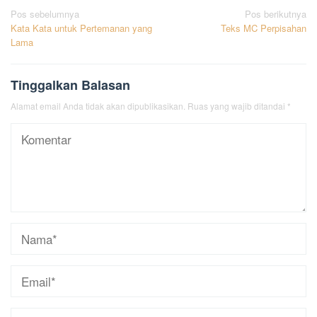
Navigasi
Pos sebelumnya
Pos berikutnya
Kata Kata untuk Pertemanan yang
Teks MC Perpisahan
pos
Lama
Tinggalkan Balasan
Alamat email Anda tidak akan dipublikasikan.
Ruas yang wajib ditandai
*