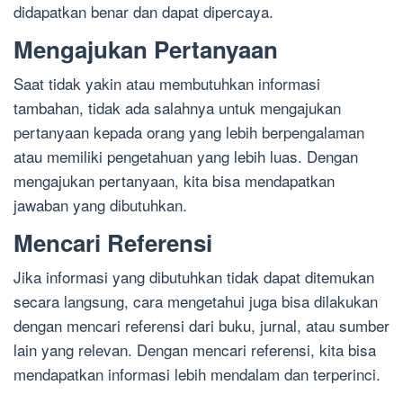
didapatkan benar dan dapat dipercaya.
Mengajukan Pertanyaan
Saat tidak yakin atau membutuhkan informasi
tambahan, tidak ada salahnya untuk mengajukan
pertanyaan kepada orang yang lebih berpengalaman
atau memiliki pengetahuan yang lebih luas. Dengan
mengajukan pertanyaan, kita bisa mendapatkan
jawaban yang dibutuhkan.
Mencari Referensi
Jika informasi yang dibutuhkan tidak dapat ditemukan
secara langsung, cara mengetahui juga bisa dilakukan
dengan mencari referensi dari buku, jurnal, atau sumber
lain yang relevan. Dengan mencari referensi, kita bisa
mendapatkan informasi lebih mendalam dan terperinci.