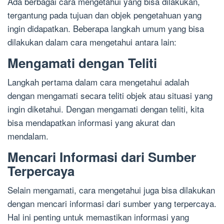
Ada berbagai cara mengetahui yang bisa dilakukan,
tergantung pada tujuan dan objek pengetahuan yang
ingin didapatkan. Beberapa langkah umum yang bisa
dilakukan dalam cara mengetahui antara lain:
Mengamati dengan Teliti
Langkah pertama dalam cara mengetahui adalah
dengan mengamati secara teliti objek atau situasi yang
ingin diketahui. Dengan mengamati dengan teliti, kita
bisa mendapatkan informasi yang akurat dan
mendalam.
Mencari Informasi dari Sumber
Terpercaya
Selain mengamati, cara mengetahui juga bisa dilakukan
dengan mencari informasi dari sumber yang terpercaya.
Hal ini penting untuk memastikan informasi yang