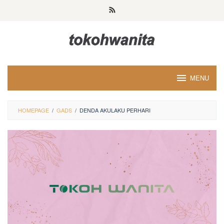
Loncat
ke
konten
MENU
HOMEPAGE
/
GADS
/
DENDA AKULAKU PERHARI