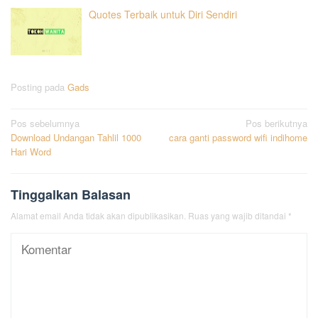
Quotes Terbaik untuk Diri Sendiri
Posting pada
Gads
Navigasi
Pos sebelumnya
Pos berikutnya
Download Undangan Tahlil 1000
cara ganti password wifi indihome
pos
Hari Word
Tinggalkan Balasan
Alamat email Anda tidak akan dipublikasikan.
Ruas yang wajib ditandai
*