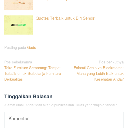
Quotes Terbaik untuk Diri Sendiri
Posting pada
Gads
Navigasi
Pos sebelumnya
Pos berikutnya
Toko Furniture Semarang: Tempat
Folamil Genio vs Blackmores:
pos
Terbaik untuk Berbelanja Furniture
Mana yang Lebih Baik untuk
Berkualitas
Kesehatan Anda?
Tinggalkan Balasan
Alamat email Anda tidak akan dipublikasikan.
Ruas yang wajib ditandai
*