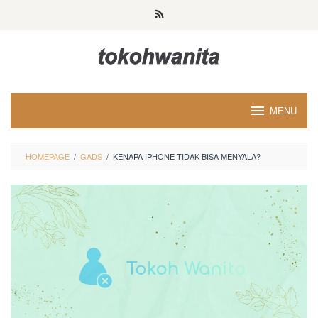
Loncat
ke
konten
MENU
HOMEPAGE
/
GADS
/
KENAPA IPHONE TIDAK BISA MENYALA?