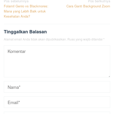
Navigasi
Pos sebelumnya
Pos berikutnya
Folamil Genio vs Blackmores:
Cara Ganti Background Zoom
pos
Mana yang Lebih Baik untuk
Kesehatan Anda?
Tinggalkan Balasan
Alamat email Anda tidak akan dipublikasikan.
Ruas yang wajib ditandai
*