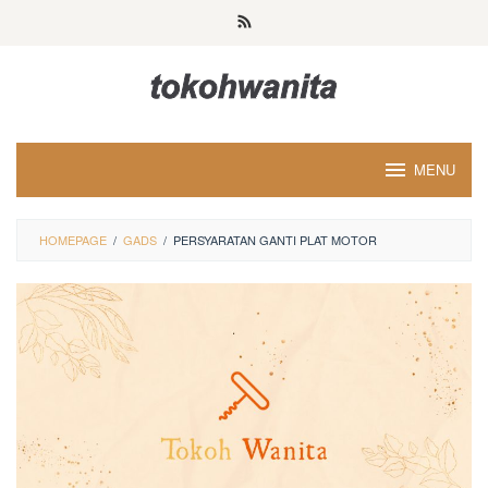
Loncat
ke
konten
MENU
HOMEPAGE
/
GADS
/
PERSYARATAN GANTI PLAT MOTOR