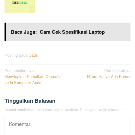
Baca Juga:
Cara Cek Spesifikasi Laptop
Posting pada
Gads
Navigasi
Pos sebelumnya
Pos berikutnya
Menyiapkan Perbaikan Otomatis
Hitam Hanya Ada Kursor
pos
pada Komputer Anda
Tinggalkan Balasan
Alamat email Anda tidak akan dipublikasikan.
Ruas yang wajib ditandai
*