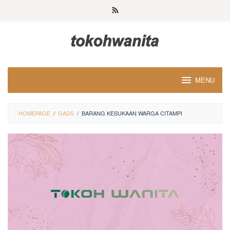
Loncat
ke
konten
MENU
HOMEPAGE
/
GADS
/
BARANG KESUKAAN WARGA CITAMPI