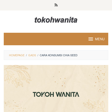
Loncat
ke
konten
MENU
HOMEPAGE
/
GADS
/
CARA KONSUMSI CHIA SEED