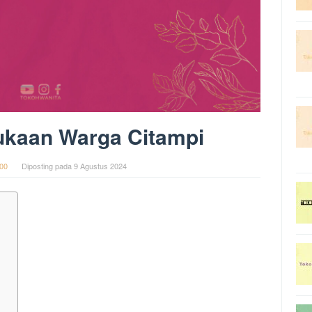
ukaan Warga Citampi
00
Diposting pada
9 Agustus 2024