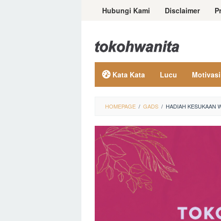
Loncat
Hubungi Kami
Disclaimer
P
ke
konten
Kata Kata
Lucu
Motivasi
HOMEPAGE
/
GADS
/
HADIAH KESUKAAN W