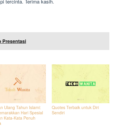
i tercinta. Terima kasih.
 Presentasi
n Ulang Tahun Islami:
Quotes Terbaik untuk Diri
marakkan Hari Spesial
Sendiri
n Kata-Kata Penuh
a