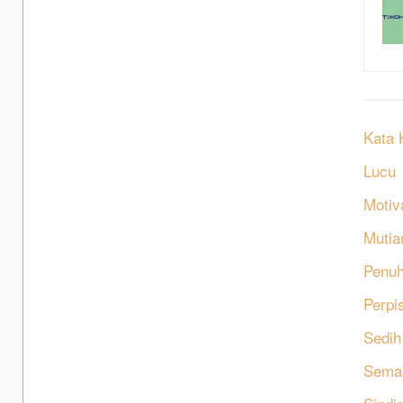
Kata 
Lucu
Motiv
Mutia
Penu
Perpi
Sedih
Sema