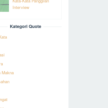
Kata-Kata Panggilan
Interview
Kategori Quote
Kata
asi
ra
h Makna
sahan
ngat