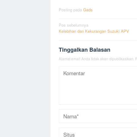
Posting pada
Gads
Navigasi
Pos sebelumnya
Kelebihan dan Kekurangan Suzuki APV
pos
Tinggalkan Balasan
Alamat email Anda tidak akan dipublikasikan.
R