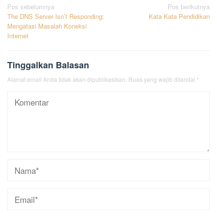
Navigasi
Pos sebelumnya
Pos berikutnya
The DNS Server Isn’t Responding:
Kata Kata Pendidikan
pos
Mengatasi Masalah Koneksi
Internet
Tinggalkan Balasan
Alamat email Anda tidak akan dipublikasikan.
Ruas yang wajib ditandai
*