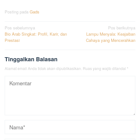
Posting pada
Gads
Navigasi
Pos sebelumnya
Pos berikutnya
Bio Arab Singkat: Profil, Karir, dan
Lampu Menyala: Keajaiban
pos
Prestasi
Cahaya yang Mencerahkan
Tinggalkan Balasan
Alamat email Anda tidak akan dipublikasikan.
Ruas yang wajib ditandai
*