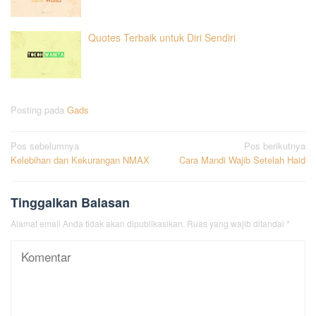
Quotes Terbaik untuk Diri Sendiri
Posting pada
Gads
Navigasi
Pos sebelumnya
Pos berikutnya
Kelebihan dan Kekurangan NMAX
Cara Mandi Wajib Setelah Haid
pos
Tinggalkan Balasan
Alamat email Anda tidak akan dipublikasikan.
Ruas yang wajib ditandai
*