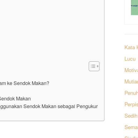
Kata 
Lucu
Motiv
Mutia
ram ke Sendok Makan?
?
Penu
 Sendok Makan
Perpi
nggunakan Sendok Makan sebagai Pengukur
Sedih
Sema