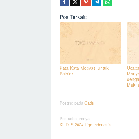
Pos Terkait:
Kata-Kata Motivasi untuk
Ucapa
Pelajar
Menye
denga
Makn
Posting pada
Gads
Navigasi
Pos sebelumnya
Kit DLS 2024 Liga Indonesia
pos