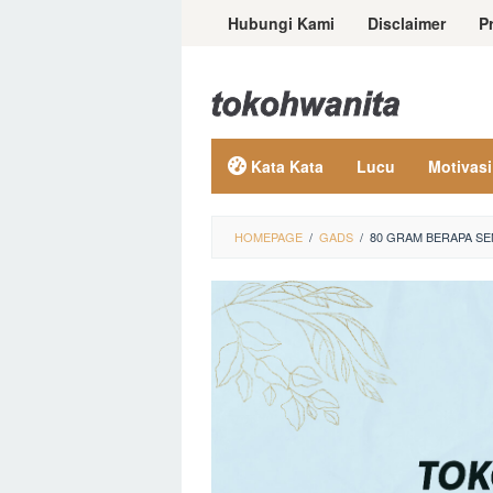
Loncat
Hubungi Kami
Disclaimer
P
ke
konten
Kata Kata
Lucu
Motivasi
HOMEPAGE
/
GADS
/
80 GRAM BERAPA S