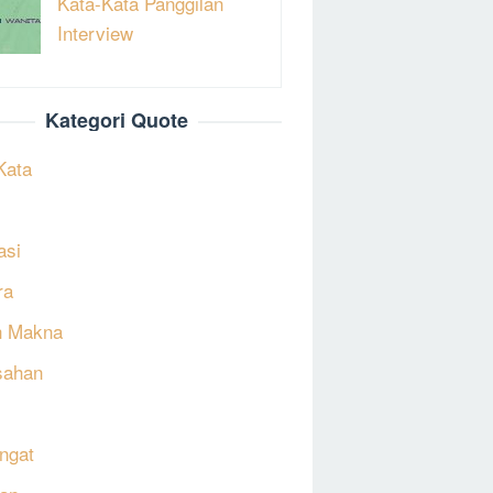
Kata-Kata Panggilan
Interview
Kategori Quote
Kata
asi
ra
h Makna
sahan
ngat