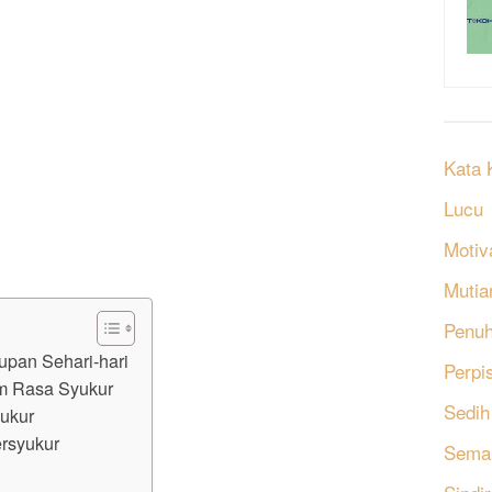
Kata 
Lucu
Motiv
Mutia
Penu
upan Sehari-hari
Perpi
m Rasa Syukur
Sedih
ukur
rsyukur
Sema