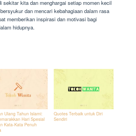
di sekitar kita dan menghargai setiap momen kecil
alu bersyukur dan mencari kebahagiaan dalam rasa
apat memberikan inspirasi dan motivasi bagi
dalam hidupnya.
n Ulang Tahun Islami:
Quotes Terbaik untuk Diri
marakkan Hari Spesial
Sendiri
n Kata-Kata Penuh
a