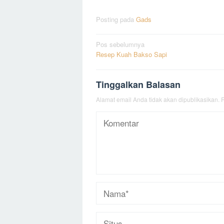
Posting pada
Gads
Navigasi
Pos sebelumnya
Resep Kuah Bakso Sapi
pos
Tinggalkan Balasan
Alamat email Anda tidak akan dipublikasikan.
R