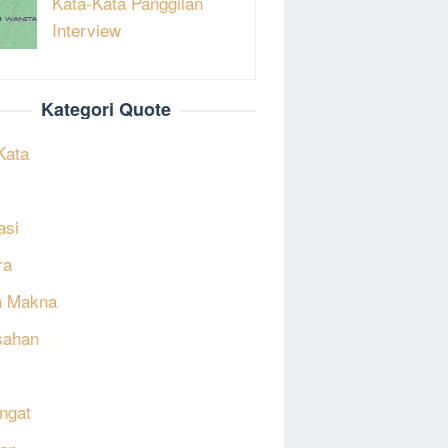
Kata-Kata Panggilan
Interview
Kategori Quote
Kata
asi
ra
h Makna
sahan
ngat