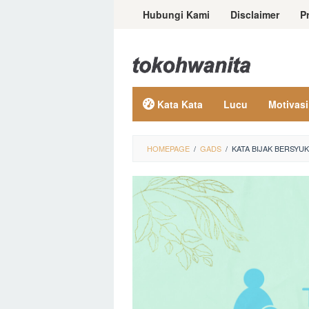
Loncat
Hubungi Kami
Disclaimer
P
ke
konten
Kata Kata
Lucu
Motivasi
HOMEPAGE
/
GADS
/
KATA BIJAK BERSY