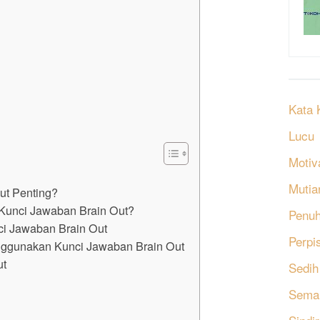
Kata 
Lucu
Motiv
Mutia
ut Penting?
Kunci Jawaban Brain Out?
Penu
i Jawaban Brain Out
Perpi
nggunakan Kunci Jawaban Brain Out
ut
Sedih
Sema