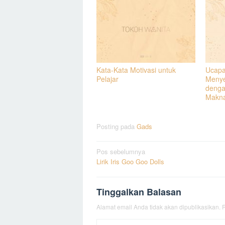
Kata-Kata Motivasi untuk
Ucapa
Pelajar
Menye
denga
Makn
Posting pada
Gads
Navigasi
Pos sebelumnya
Lirik Iris Goo Goo Dolls
pos
Tinggalkan Balasan
Alamat email Anda tidak akan dipublikasikan.
R