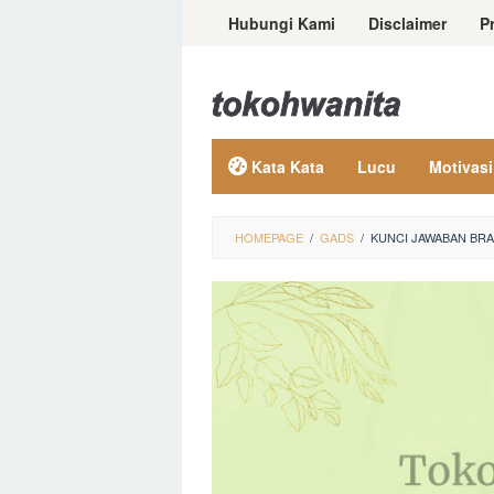
Loncat
Hubungi Kami
Disclaimer
P
ke
konten
Kata Kata
Lucu
Motivasi
HOMEPAGE
/
GADS
/
KUNCI JAWABAN BRA