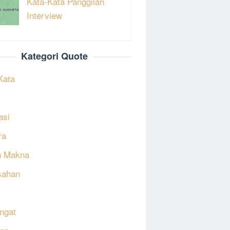
Kata-Kata Panggilan
Interview
Kategori Quote
Kata
asi
ra
h Makna
sahan
ngat