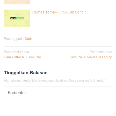
Quotes Terbaik untuk Diri Sendiri
Posting pada
Gads
Navigasi
Pos sebelumnya
Pos berikutnya
Cara Daftar K Vision Pro
Cara Pakai Mouse di Laptop
pos
Tinggalkan Balasan
Alamat email Anda tidak akan dipublikasikan.
Ruas yang wajib ditandai
*