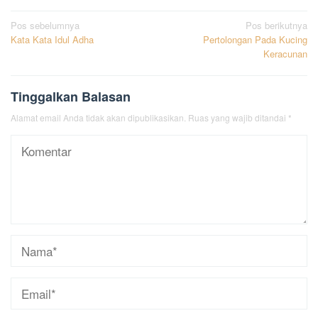
Navigasi
Pos sebelumnya
Pos berikutnya
Kata Kata Idul Adha
Pertolongan Pada Kucing
pos
Keracunan
Tinggalkan Balasan
Alamat email Anda tidak akan dipublikasikan.
Ruas yang wajib ditandai
*