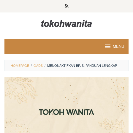
Loncat
ke
konten
MENU
HOMEPAGE
/
GADS
/
MENONAKTIFKAN BPJS: PANDUAN LENGKAP