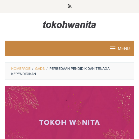
Loncat
ke
konten
MENU
HOMEPAGE
/
GADS
/
PERBEDAAN PENDIDIK DAN TENAGA
KEPENDIDIKAN