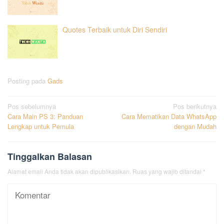
Quotes Terbaik untuk Diri Sendiri
Posting pada
Gads
Navigasi
Pos sebelumnya
Pos berikutnya
Cara Main PS 3: Panduan
Cara Mematikan Data WhatsApp
pos
Lengkap untuk Pemula
dengan Mudah
Tinggalkan Balasan
Alamat email Anda tidak akan dipublikasikan.
Ruas yang wajib ditandai
*