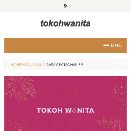
Loncat
ke
konten
MENU
HOMEPAGE
/
GADS
/
CARA CEK TAGIHAN FIF