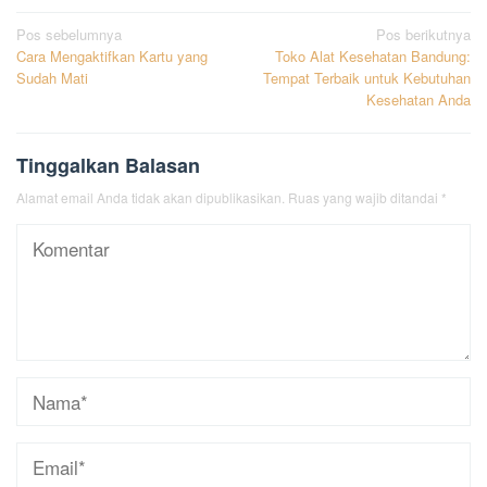
Navigasi
Pos sebelumnya
Pos berikutnya
Cara Mengaktifkan Kartu yang
Toko Alat Kesehatan Bandung:
pos
Sudah Mati
Tempat Terbaik untuk Kebutuhan
Kesehatan Anda
Tinggalkan Balasan
Alamat email Anda tidak akan dipublikasikan.
Ruas yang wajib ditandai
*