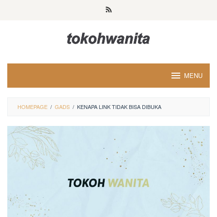
Loncat
ke
konten
MENU
HOMEPAGE
/
GADS
/
KENAPA LINK TIDAK BISA DIBUKA