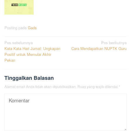
Posting pada
Gads
Navigasi
Pos sebelumnya
Pos berikutnya
Kata Kata Hari Jumat: Ungkapan
Cara Mendapatkan NUPTK Guru
pos
Positif untuk Memulai Akhir
Pekan
Tinggalkan Balasan
Alamat email Anda tidak akan dipublikasikan.
Ruas yang wajib ditandai
*