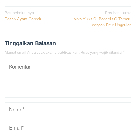
Navigasi
Pos sebelumnya
Pos berikutnya
Resep Ayam Geprek
Vivo Y36 5G: Ponsel 5G Terbaru
pos
dengan Fitur Unggulan
Tinggalkan Balasan
Alamat email Anda tidak akan dipublikasikan.
Ruas yang wajib ditandai
*