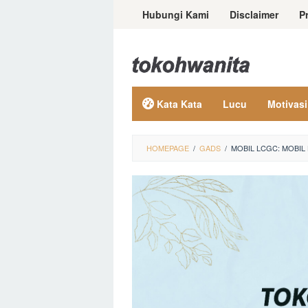
Loncat
Hubungi Kami
Disclaimer
P
ke
konten
Kata Kata
Lucu
Motivasi
HOMEPAGE
/
GADS
/
MOBIL LCGC: MOBI