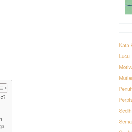
Kata 
Lucu
Motiv
Mutia
Penu
gc?
Perpi
Sedih
n
n
Sema
rga