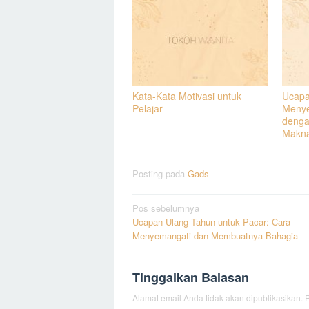
Kata-Kata Motivasi untuk
Ucapa
Pelajar
Menye
denga
Makn
Posting pada
Gads
Navigasi
Pos sebelumnya
Ucapan Ulang Tahun untuk Pacar: Cara
pos
Menyemangati dan Membuatnya Bahagia
Tinggalkan Balasan
Alamat email Anda tidak akan dipublikasikan.
R