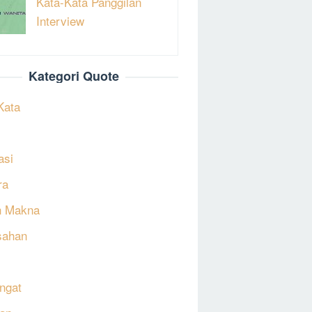
Kata-Kata Panggilan
Interview
Kategori Quote
Kata
asi
ra
h Makna
sahan
ngat