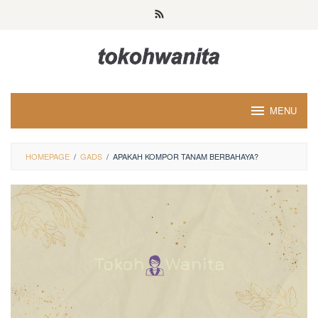
Loncat
ke
konten
MENU
HOMEPAGE
/
GADS
/
APAKAH KOMPOR TANAM BERBAHAYA?