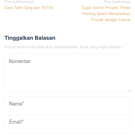
Navigasi
Pos sebelumnya
Pos berikutnya
Cara Tarik Uang dari TikTok
Tugas Admin Proyek: Peran
pos
Penting dalam Menjalankan
Proyek dengan Lancar
Tinggalkan Balasan
Alamat email Anda tidak akan dipublikasikan.
Ruas yang wajib ditandai
*