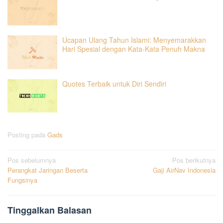
Ucapan Ulang Tahun Islami: Menyemarakkan
Hari Spesial dengan Kata-Kata Penuh Makna
Quotes Terbaik untuk Diri Sendiri
Posting pada
Gads
Navigasi
Pos sebelumnya
Pos berikutnya
Perangkat Jaringan Beserta
Gaji AirNav Indonesia
pos
Fungsinya
Tinggalkan Balasan