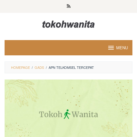
Loncat
ke
konten
MENU
HOMEPAGE
/
GADS
/
APN TELKOMSEL TERCEPAT