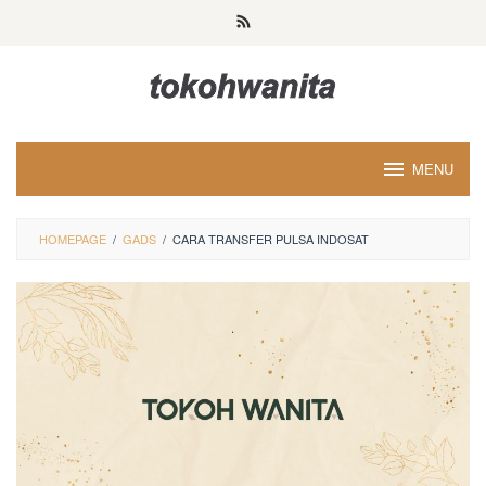
Loncat
ke
konten
MENU
HOMEPAGE
/
GADS
/
CARA TRANSFER PULSA INDOSAT