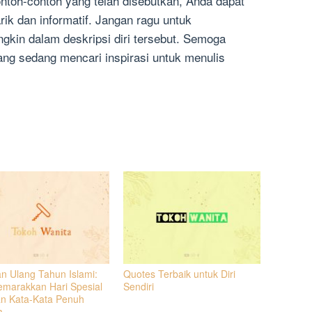
ontoh-contoh yang telah disebutkan, Anda dapat
ik dan informatif. Jangan ragu untuk
gkin dalam deskripsi diri tersebut. Semoga
yang sedang mencari inspirasi untuk menulis
n Ulang Tahun Islami:
Quotes Terbaik untuk Diri
marakkan Hari Spesial
Sendiri
n Kata-Kata Penuh
a