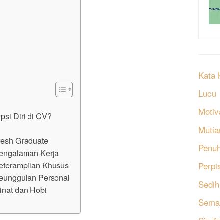
Kata 
Lucu
Motiv
si Diri di CV?
Mutia
Fresh Graduate
Penu
 Pengalaman Kerja
Keterampilan Khusus
Perpi
 Keunggulan Personal
Sedih
Minat dan Hobi
Sema