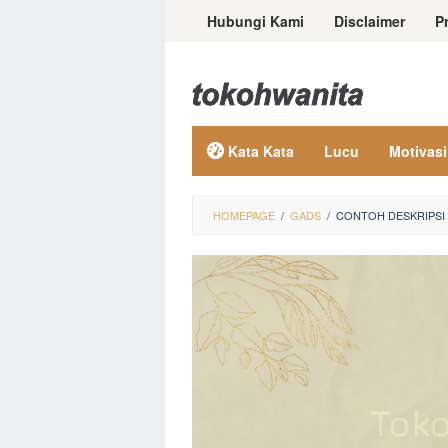
Loncat
Hubungi Kami
Disclaimer
P
ke
konten
Kata Kata
Lucu
Motivasi
HOMEPAGE
/
GADS
/
CONTOH DESKRIPSI D