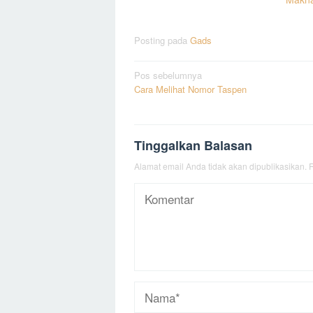
Posting pada
Gads
Navigasi
Pos sebelumnya
Cara Melihat Nomor Taspen
pos
Tinggalkan Balasan
Alamat email Anda tidak akan dipublikasikan.
R