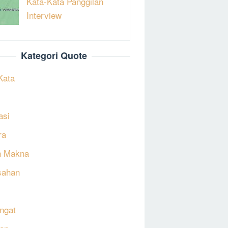
Kata-Kata Panggilan
Interview
Kategori Quote
Kata
asi
ra
h Makna
sahan
ngat