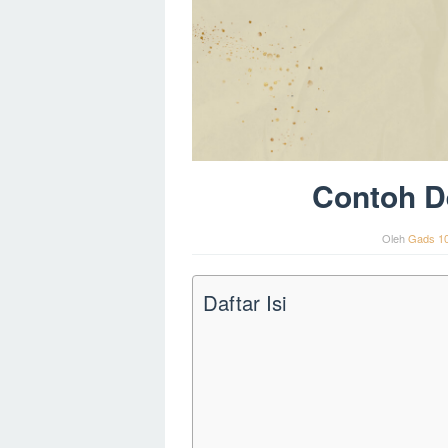
Contoh De
Oleh
Gads 1
Daftar Isi