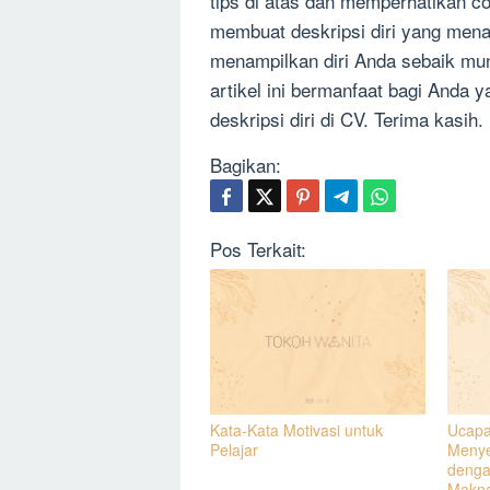
tips di atas dan memperhatikan c
membuat deskripsi diri yang menar
menampilkan diri Anda sebaik mun
artikel ini bermanfaat bagi Anda 
deskripsi diri di CV. Terima kasih.
Bagikan:
Pos Terkait:
Kata-Kata Motivasi untuk
Ucapa
Pelajar
Menye
denga
Makn