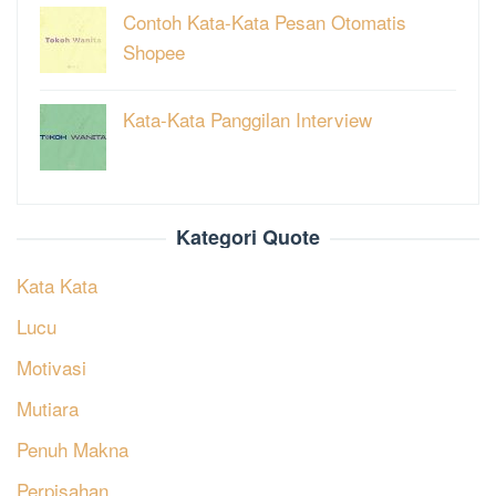
Contoh Kata-Kata Pesan Otomatis
Shopee
Kata-Kata Panggilan Interview
Kategori Quote
Kata Kata
Lucu
Motivasi
Mutiara
Penuh Makna
Perpisahan