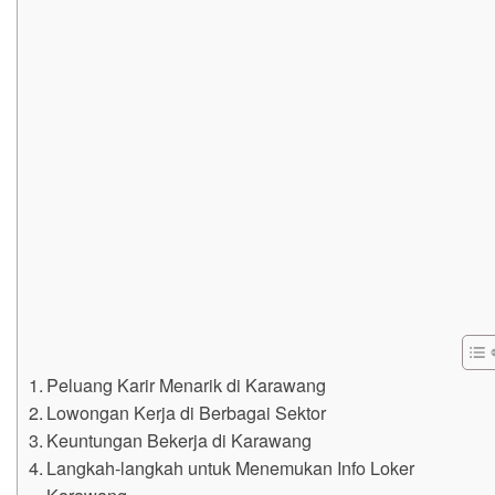
Peluang Karir Menarik di Karawang
Lowongan Kerja di Berbagai Sektor
Keuntungan Bekerja di Karawang
Langkah-langkah untuk Menemukan Info Loker
Karawang