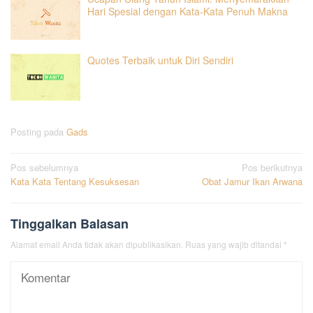
Hari Spesial dengan Kata-Kata Penuh Makna
Quotes Terbaik untuk Diri Sendiri
Posting pada
Gads
Navigasi
Pos sebelumnya
Pos berikutnya
Kata Kata Tentang Kesuksesan
Obat Jamur Ikan Arwana
pos
Tinggalkan Balasan
Alamat email Anda tidak akan dipublikasikan.
Ruas yang wajib ditandai
*