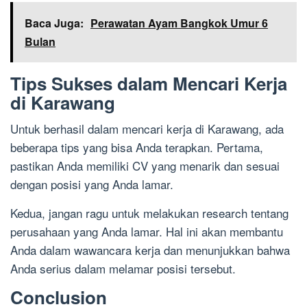
Baca Juga:
Perawatan Ayam Bangkok Umur 6
Bulan
Tips Sukses dalam Mencari Kerja
di Karawang
Untuk berhasil dalam mencari kerja di Karawang, ada
beberapa tips yang bisa Anda terapkan. Pertama,
pastikan Anda memiliki CV yang menarik dan sesuai
dengan posisi yang Anda lamar.
Kedua, jangan ragu untuk melakukan research tentang
perusahaan yang Anda lamar. Hal ini akan membantu
Anda dalam wawancara kerja dan menunjukkan bahwa
Anda serius dalam melamar posisi tersebut.
Conclusion