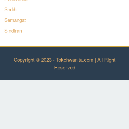
Sedih
Semangat
Sindiran
Copyright © 2023 - Tokohwanita.com | All Right
Reserved