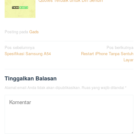
Posting pada
Gads
Navigasi
Pos sebelumnya
Pos berikutnya
Spesifikasi Samsung A54
Restart iPhone Tanpa Sentuh
pos
Layar
Tinggalkan Balasan
Alamat email Anda tidak akan dipublikasikan.
Ruas yang wajib ditandai
*