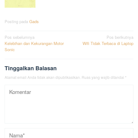
Posting pada
Gads
Navigasi
Pos sebelumnya
Pos berikutnya
Kelebihan dan Kekurangan Motor
Wifi Tidak Terbaca di Laptop
pos
Sonic
Tinggalkan Balasan
Alamat email Anda tidak akan dipublikasikan.
Ruas yang wajib ditandai
*