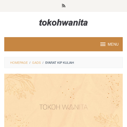
Loncat
ke
konten
MENU
HOMEPAGE
/
GADS
/
SYARAT KIP KULIAH