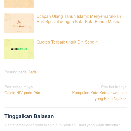
Ucapan Ulang Tahun Islami: Menyemarakkan
Hari Spesial dengan Kata-Kata Penuh Makna
Quotes Terbaik untuk Diri Sendiri
Posting pada
Gads
Navigasi
Pos sebelumnya
Pos berikutnya
Gejala HIV pada Pria
Kumpulan Kata-Kata Jawa Lucu
pos
yang Bikin Ngakak
Tinggalkan Balasan
Alamat email Anda tidak akan dipublikasikan.
Ruas yang wajib ditandai
*