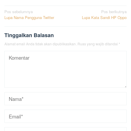
Navigasi
Pos sebelumnya
Pos berikutnya
Lupa Nama Pengguna Twitter
Lupa Kata Sandi HP Oppo
pos
Tinggalkan Balasan
Alamat email Anda tidak akan dipublikasikan.
Ruas yang wajib ditandai
*