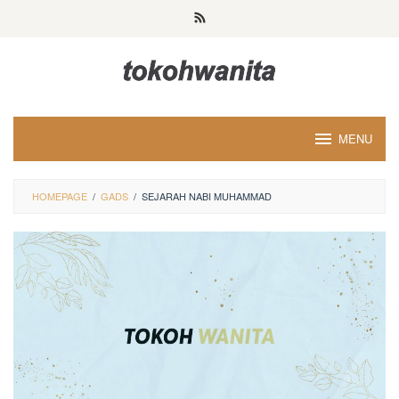
Loncat
ke
konten
MENU
HOMEPAGE
/
GADS
/
SEJARAH NABI MUHAMMAD