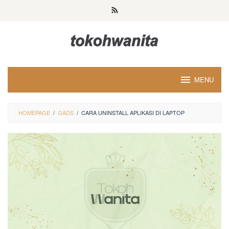
Loncat
ke
konten
MENU
HOMEPAGE
/
GADS
/
CARA UNINSTALL APLIKASI DI LAPTOP