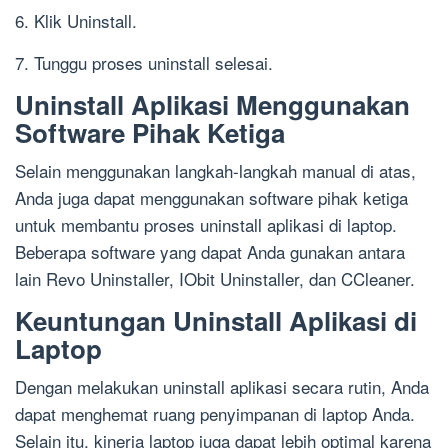
6. Klik Uninstall.
7. Tunggu proses uninstall selesai.
Uninstall Aplikasi Menggunakan
Software Pihak Ketiga
Selain menggunakan langkah-langkah manual di atas,
Anda juga dapat menggunakan software pihak ketiga
untuk membantu proses uninstall aplikasi di laptop.
Beberapa software yang dapat Anda gunakan antara
lain Revo Uninstaller, IObit Uninstaller, dan CCleaner.
Keuntungan Uninstall Aplikasi di
Laptop
Dengan melakukan uninstall aplikasi secara rutin, Anda
dapat menghemat ruang penyimpanan di laptop Anda.
Selain itu, kinerja laptop juga dapat lebih optimal karena