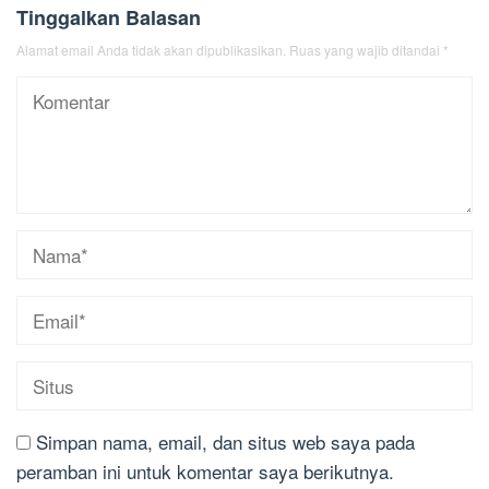
Tinggalkan Balasan
Alamat email Anda tidak akan dipublikasikan.
Ruas yang wajib ditandai
*
Simpan nama, email, dan situs web saya pada
peramban ini untuk komentar saya berikutnya.