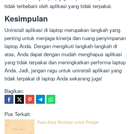
tidak terbebani oleh aplikasi yang tidak terpakai.
Kesimpulan
Uninstall aplikasi di laptop merupakan langkah yang
penting untuk menjaga kinerja dan ruang penyimpanan
laptop Anda. Dengan mengikuti langkah-langkah di
atas, Anda dapat dengan mudah menghapus aplikasi
yang tidak terpakai dan meningkatkan performa laptop
Anda. Jadi, jangan ragu untuk uninstall aplikasi yang
tidak terpakai di laptop Anda sekarang juga!
Bagikan:
Pos Terkait:
Kata-Kata Motivasi untuk Pelajar