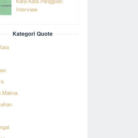
Kata-Kata Panggilan
Interview
Kategori Quote
Kata
asi
ra
h Makna
sahan
ngat