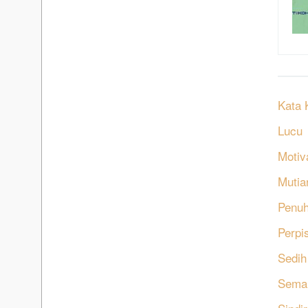
Kata 
Lucu
Motiv
Mutia
Penu
Perpi
Sedih
Sema