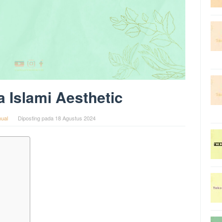
a Islami Aesthetic
ual
Diposting pada
18 Agustus 2024