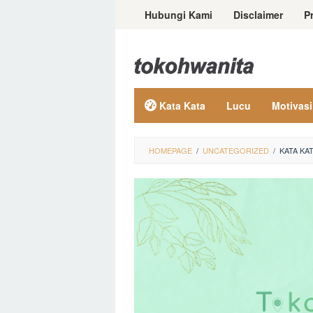
Loncat
Hubungi Kami
Disclaimer
P
ke
konten
Kata Kata
Lucu
Motivasi
HOMEPAGE
/
UNCATEGORIZED
/
KATA KA