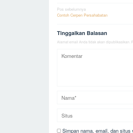
Navigasi
Pos sebelumnya
Contoh Cerpen Persahabatan
pos
Tinggalkan Balasan
Alamat email Anda tidak akan dipublikasikan.
R
Simpan nama, email, dan situs