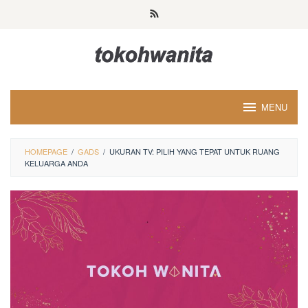
Loncat
ke
konten
MENU
HOMEPAGE
/
GADS
/
UKURAN TV: PILIH YANG TEPAT UNTUK RUANG
KELUARGA ANDA