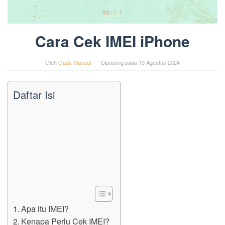
Cara Cek IMEI iPhone
Oleh
Gads Manual
Diposting pada
19 Agustus 2024
Daftar Isi
Apa itu IMEI?
Kenapa Perlu Cek IMEI?