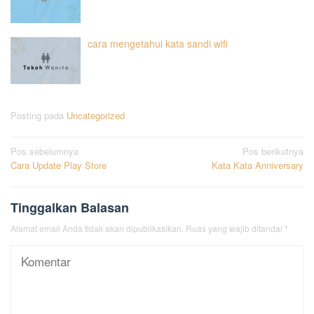
cara mengetahui kata sandi wifi
Posting pada
Uncategorized
Navigasi
Pos sebelumnya
Pos berikutnya
Cara Update Play Store
Kata Kata Anniversary
pos
Tinggalkan Balasan
Alamat email Anda tidak akan dipublikasikan.
Ruas yang wajib ditandai
*