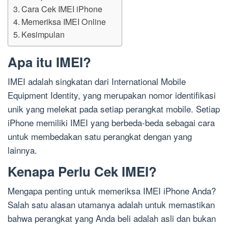
Cara Cek IMEI iPhone
Memeriksa IMEI Online
Kesimpulan
Apa itu IMEI?
IMEI adalah singkatan dari International Mobile
Equipment Identity, yang merupakan nomor identifikasi
unik yang melekat pada setiap perangkat mobile. Setiap
iPhone memiliki IMEI yang berbeda-beda sebagai cara
untuk membedakan satu perangkat dengan yang
lainnya.
Kenapa Perlu Cek IMEI?
Mengapa penting untuk memeriksa IMEI iPhone Anda?
Salah satu alasan utamanya adalah untuk memastikan
bahwa perangkat yang Anda beli adalah asli dan bukan