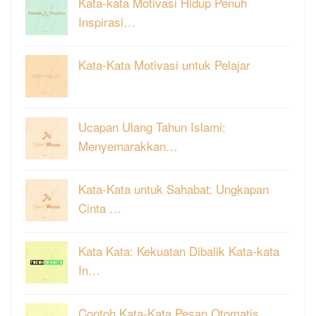
Kata-kata Motivasi Hidup Penuh
Inspirasi…
Kata-Kata Motivasi untuk Pelajar
Ucapan Ulang Tahun Islami:
Menyemarakkan…
Kata-Kata untuk Sahabat: Ungkapan
Cinta …
Kata Kata: Kekuatan Dibalik Kata-kata
In…
Contoh Kata-Kata Pesan Otomatis