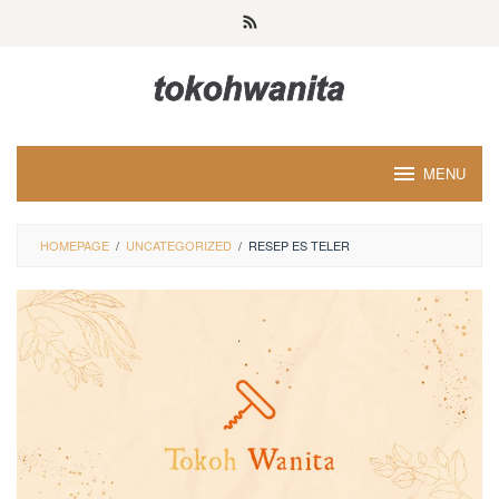
Loncat
ke
konten
MENU
HOMEPAGE
/
UNCATEGORIZED
/
RESEP ES TELER