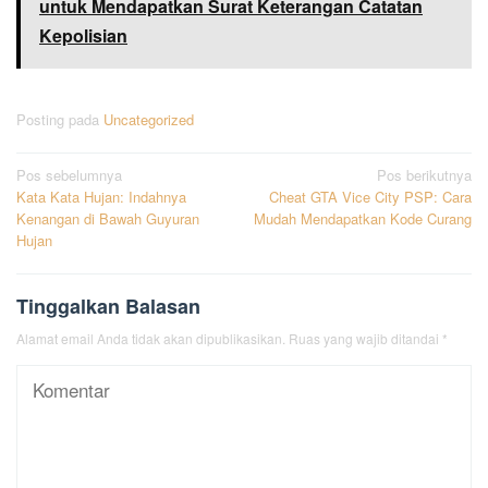
untuk Mendapatkan Surat Keterangan Catatan
Kepolisian
Posting pada
Uncategorized
Navigasi
Pos sebelumnya
Pos berikutnya
Kata Kata Hujan: Indahnya
Cheat GTA Vice City PSP: Cara
pos
Kenangan di Bawah Guyuran
Mudah Mendapatkan Kode Curang
Hujan
Tinggalkan Balasan
Alamat email Anda tidak akan dipublikasikan.
Ruas yang wajib ditandai
*