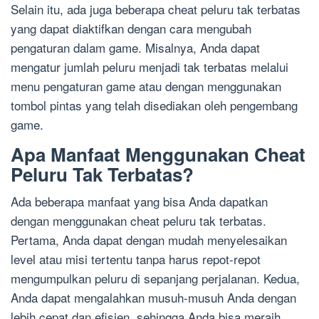
Selain itu, ada juga beberapa cheat peluru tak terbatas
yang dapat diaktifkan dengan cara mengubah
pengaturan dalam game. Misalnya, Anda dapat
mengatur jumlah peluru menjadi tak terbatas melalui
menu pengaturan game atau dengan menggunakan
tombol pintas yang telah disediakan oleh pengembang
game.
Apa Manfaat Menggunakan Cheat
Peluru Tak Terbatas?
Ada beberapa manfaat yang bisa Anda dapatkan
dengan menggunakan cheat peluru tak terbatas.
Pertama, Anda dapat dengan mudah menyelesaikan
level atau misi tertentu tanpa harus repot-repot
mengumpulkan peluru di sepanjang perjalanan. Kedua,
Anda dapat mengalahkan musuh-musuh Anda dengan
lebih cepat dan efisien, sehingga Anda bisa meraih