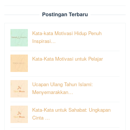
Postingan Terbaru
Kata-kata Motivasi Hidup Penuh
Inspirasi…
Kata-Kata Motivasi untuk Pelajar
Ucapan Ulang Tahun Islami:
Menyemarakkan…
Kata-Kata untuk Sahabat: Ungkapan
Cinta …