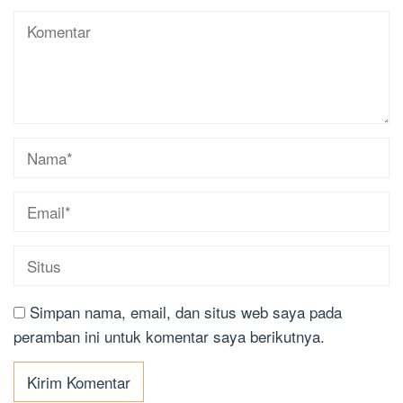
Simpan nama, email, dan situs web saya pada
peramban ini untuk komentar saya berikutnya.