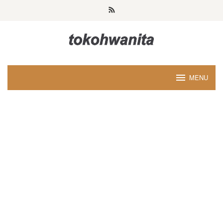
Loncat
ke
konten
MENU