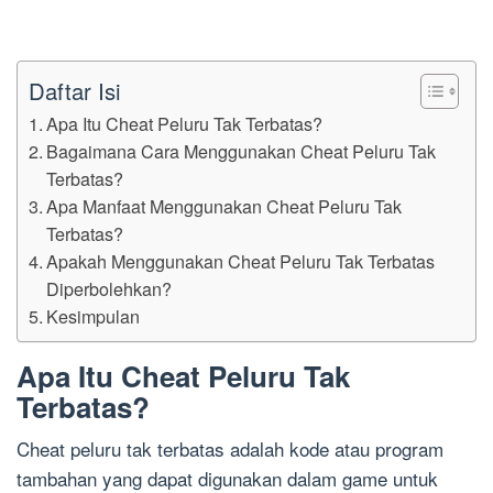
Daftar Isi
Apa Itu Cheat Peluru Tak Terbatas?
Bagaimana Cara Menggunakan Cheat Peluru Tak
Terbatas?
Apa Manfaat Menggunakan Cheat Peluru Tak
Terbatas?
Apakah Menggunakan Cheat Peluru Tak Terbatas
Diperbolehkan?
Kesimpulan
Apa Itu Cheat Peluru Tak
Terbatas?
Cheat peluru tak terbatas adalah kode atau program
tambahan yang dapat digunakan dalam game untuk