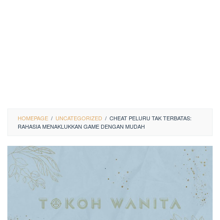
HOMEPAGE
/
UNCATEGORIZED
/
CHEAT PELURU TAK TERBATAS:
RAHASIA MENAKLUKKAN GAME DENGAN MUDAH