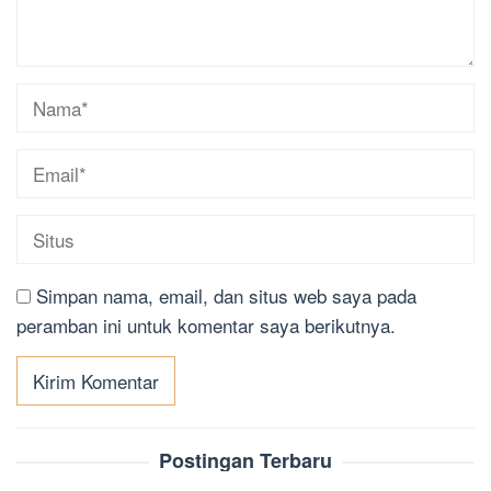
Simpan nama, email, dan situs web saya pada
peramban ini untuk komentar saya berikutnya.
Postingan Terbaru