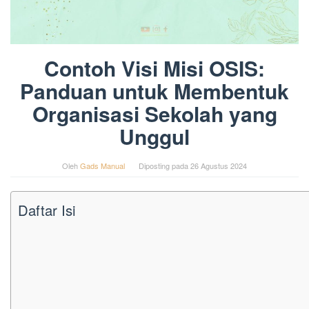
Contoh Visi Misi OSIS:
Panduan untuk Membentuk
Organisasi Sekolah yang
Unggul
Oleh
Gads Manual
Diposting pada
26 Agustus 2024
Daftar Isi