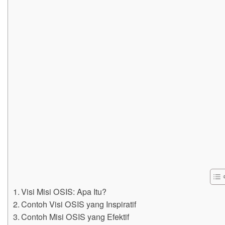
Visi Misi OSIS: Apa Itu?
Contoh Visi OSIS yang Inspiratif
Contoh Misi OSIS yang Efektif